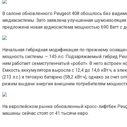
В салоне обновленного Peugeot 408 обошлось без видим
медиасистемы. Зато заявлена улучшенная шумоизоляция 
предложена новая аудиосистема мощностью 690 Ватт с 
Начальная гибридная модификация по-прежнему оснащен
мощность системы — 145 л.с. Подзаряжаемый гибрид Peuge
ним работает семиступенчатый «робот». В него встроен но
Емкость аккумулятора выросла с 12,4 до 14,6 кВт·ч, а э
(213 л.с.) и тяговую батарею (58,2 кВт·ч), однако за сч
режим выдачи энергии внешним потребителям мощностью
На европейском рынке обновленный кросс-лифтбек Peuge
машины сейчас стоят от 41 тысячи евро.