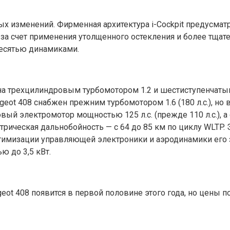
ых изменений. Фирменная архитектура i-Cockpit предусма
за счет применения утолщенного остекления и более тщат
десятью динамиками.
а трехцилиндровым турбомотором 1.2 и шестиступенчаты
ot 408 снабжен прежним турбомотором 1.6 (180 л.с.), но 
вый электромотор мощностью 125 л.с. (прежде 110 л.с.), а 
лектрическая дальнобойность — с 64 до 85 км по циклу WLT
ет оптимизации управляющей электроники и аэродинамики его
 до 3,5 кВт.
ot 408 появится в первой половине этого года, но цены 