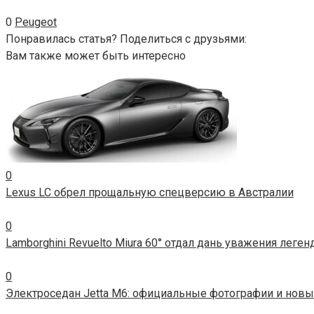
0
Peugeot
Понравилась статья? Поделиться с друзьями:
Вам также может быть интересно
0
Lexus LC обрел прощальную спецверсию в Австралии
0
Lamborghini Revuelto Miura 60° отдал дань уважения леге
0
Электроседан Jetta M6: официальные фотографии и новы