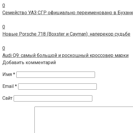
0
Семейство УАЗ СГР официально переименовано в Бухан
0
Новые Porsche 718 (Boxster и Cayman): наперекор судьбе
0
Audi Q9: самый большой и роскошный кроссовер марки
Добавить комментарий
Имя
*
Email
*
Сайт