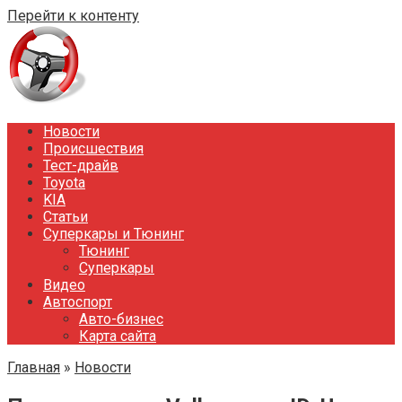
Перейти к контенту
Новости
Происшествия
Тест-драйв
Toyota
KIA
Статьи
Суперкары и Тюнинг
Тюнинг
Суперкары
Видео
Автоспорт
Авто-бизнес
Карта сайта
Главная
»
Новости