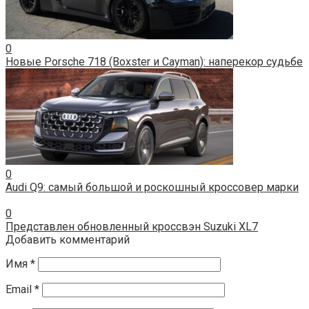
0
Новые Porsche 718 (Boxster и Cayman): наперекор судьбе
0
Audi Q9: самый большой и роскошный кроссовер марки
0
Представлен обновленный кроссвэн Suzuki XL7
Добавить комментарий
Имя
*
Email
*