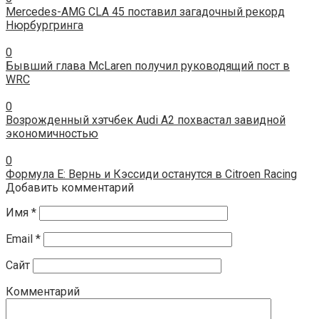
Mercedes-AMG CLA 45 поставил загадочный рекорд
Нюрбургринга
0
Бывший глава McLaren получил руководящий пост в
WRC
0
Возрожденный хэтчбек Audi A2 похвастал завидной
экономичностью
0
Формула Е: Вернь и Кэссиди останутся в Citroen Racing
Добавить комментарий
Имя
*
Email
*
Сайт
Комментарий