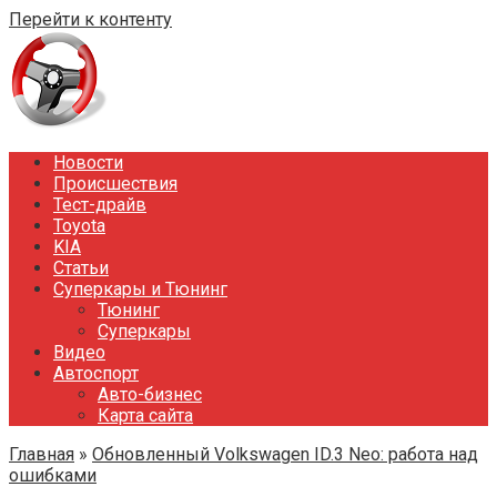
Перейти к контенту
Новости
Происшествия
Тест-драйв
Toyota
KIA
Статьи
Суперкары и Тюнинг
Тюнинг
Суперкары
Видео
Автоспорт
Авто-бизнес
Карта сайта
Главная
»
Обновленный Volkswagen ID.3 Neo: работа над
ошибками