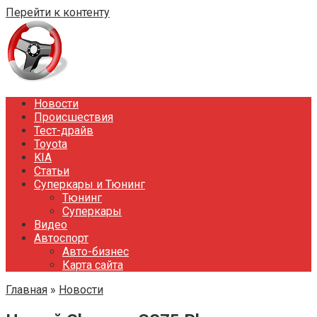
Перейти к контенту
Новости
Происшествия
Тест-драйв
Toyota
KIA
Статьи
Суперкары и Тюнинг
Тюнинг
Суперкары
Видео
Автоспорт
Авто-бизнес
Карта сайта
Главная
»
Новости