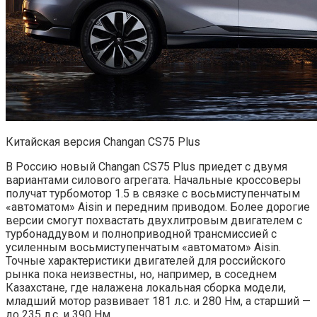
Китайская версия Changan CS75 Plus
В Россию новый Changan CS75 Plus приедет с двумя
вариантами силового агрегата. Начальные кроссоверы
получат турбомотор 1.5 в связке с восьмиступенчатым
«автоматом» Aisin и передним приводом. Более дорогие
версии смогут похвастать двухлитровым двигателем с
турбонаддувом и полноприводной трансмиссией с
усиленным восьмиступенчатым «автоматом» Aisin.
Точные характеристики двигателей для российского
рынка пока неизвестны, но, например, в соседнем
Казахстане, где налажена локальная сборка модели,
младший мотор развивает 181 л.с. и 280 Нм, а старший —
до 235 л.с. и 390 Нм.