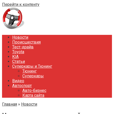
Перейти к контенту
Новости
Происшествия
Тест-драйв
Toyota
KIA
Статьи
Суперкары и Тюнинг
Тюнинг
Суперкары
Видео
Автоспорт
Авто-бизнес
Карта сайта
Главная
»
Новости