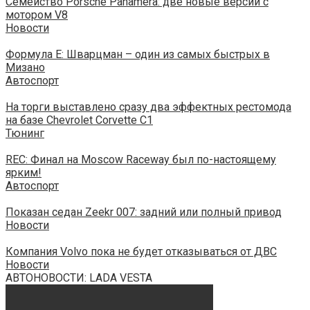
Семейство Porsche Panamera: две новые версии с
мотором V8
Новости
Формула E: Шварцман – один из самых быстрых в
Мизано
Автоспорт
На торги выставлено сразу два эффектных рестомода
на базе Chevrolet Corvette C1
Тюнинг
REC: Финал на Moscow Raceway был по-настоящему
ярким!
Автоспорт
Показан седан Zeekr 007: задний или полный привод
Новости
Компания Volvo пока не будет отказываться от ДВС
Новости
АВТОНОВОСТИ: LADA VESTA