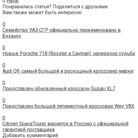
0
Haval
Понравилась статья? Поделиться с друзьями:
Вам также может быть интересно
0
Семейство УАЗ СГР официально переименовано в
Буханку
0
Новые Porsche 718 (Boxster и Cayman): наперекор судьбе
0
Audi Q9: самый большой и роскошный кроссовер марки
0
Представлен обновленный кроссвэн Suzuki XL7
0
Представлен большой пятиместный кроссовер Wey V8X
0
Citroen SpaceTourer вернется в Россию с официальной
гарантией поставщика
Добавить комментарий