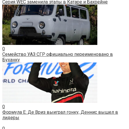
Серия WEC заменила этапы в Катаре и Бахрейне
0
Семейство УАЗ СГР официально переименовано в
Буханку
0
Формула E: Де Вриз выиграл гонку, Деннис вышел в
лидеры
0