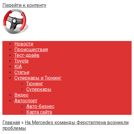
Перейти к контенту
Новости
Происшествия
Тест-драйв
Toyota
KIA
Статьи
Суперкары и Тюнинг
Тюнинг
Суперкары
Видео
Автоспорт
Авто-бизнес
Карта сайта
Главная
»
На Mercedes команды Ферстаппена возникли
проблемы