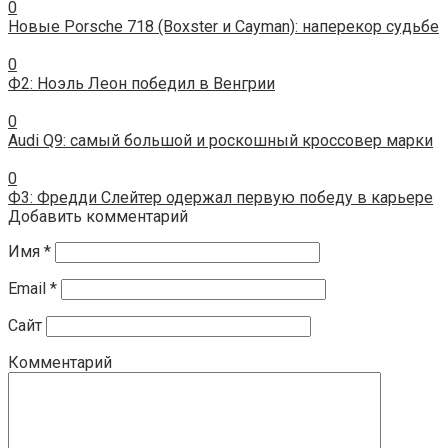
0
Новые Porsche 718 (Boxster и Cayman): наперекор судьбе
0
Ф2: Ноэль Леон победил в Венгрии
0
Audi Q9: самый большой и роскошный кроссовер марки
0
Ф3: Фредди Слейтер одержал первую победу в карьере
Добавить комментарий
Имя
*
Email
*
Сайт
Комментарий