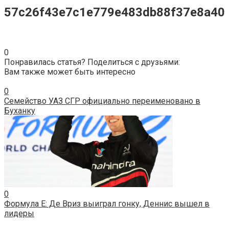
57c26f43e7c1e779e483db88f37e8a40
0
Понравилась статья? Поделиться с друзьями:
Вам также может быть интересно
0
Семейство УАЗ СГР официально переименовано в
Буханку
0
Формула E: Де Вриз выиграл гонку, Деннис вышел в
лидеры