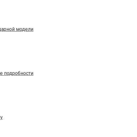
ндарной модели
е подробности
ку