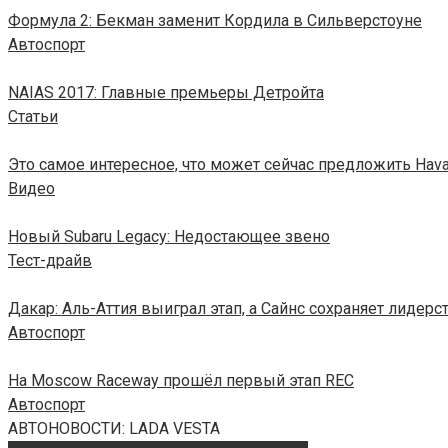
Формула 2: Бекман заменит Кордила в Сильверстоуне
Автоспорт
NAIAS 2017: Главные премьеры Детройта
Статьи
Это самое интересное, что может сейчас предложить Haval
Видео
Новый Subaru Legacy: Недостающее звено
Тест-драйв
Дакар: Аль-Аттия выиграл этап, а Сайнс сохраняет лидерс
Автоспорт
На Moscow Raceway прошёл первый этап REC
Автоспорт
АВТОНОВОСТИ: LADA VESTA