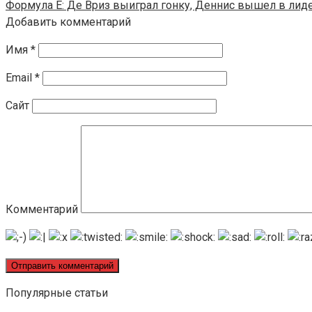
Формула E: Де Вриз выиграл гонку, Деннис вышел в лид
Добавить комментарий
Имя
*
Email
*
Сайт
Комментарий
Популярные статьи