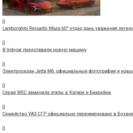
0
Lamborghini Revuelto Miura 60° отдал дань уважения леге
0
В Indycar представили новую машину
0
Электроседан Jetta M6: официальные фотографии и новы
0
Серия WEC заменила этапы в Катаре и Бахрейне
0
Семейство УАЗ СГР официально переименовано в Бухан
0