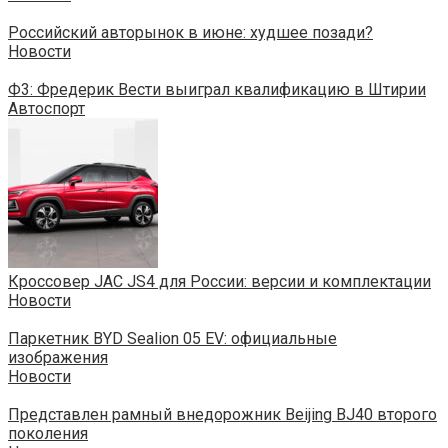
Российский авторынок в июне: худшее позади?
Новости
Ф3: Фредерик Вести выиграл квалификацию в Штирии
Автоспорт
Кроссовер JAC JS4 для России: версии и комплектации
Новости
Паркетник BYD Sealion 05 EV: официальные
изображения
Новости
Представлен рамный внедорожник Beijing BJ40 второго
поколения