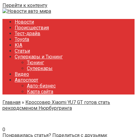
Перейти к контенту
Новости
Происшествия
Тест-драйв
Toyota
KIA
Статьи
Суперкары и Тюнинг
Тюнинг
Суперкары
Видео
Автоспорт
Авто-бизнес
Карта сайта
Главная
»
Кроссовер Xiaomi YU7 GT готов стать
рекордсменом Нюрбургринга
0
Понравилась статья? Поделиться с друзьями: