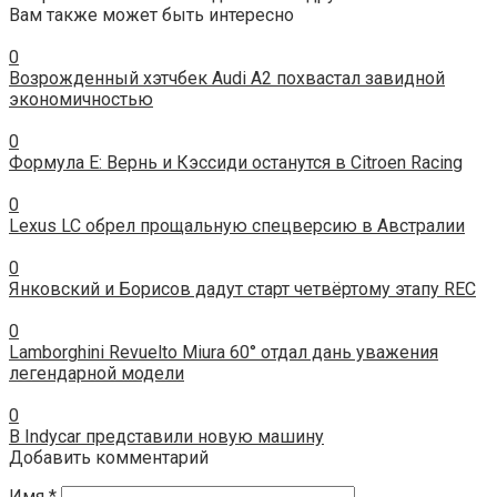
Вам также может быть интересно
0
Возрожденный хэтчбек Audi A2 похвастал завидной
экономичностью
0
Формула Е: Вернь и Кэссиди останутся в Citroen Racing
0
Lexus LC обрел прощальную спецверсию в Австралии
0
Янковский и Борисов дадут старт четвёртому этапу REC
0
Lamborghini Revuelto Miura 60° отдал дань уважения
легендарной модели
0
В Indycar представили новую машину
Добавить комментарий
Имя
*