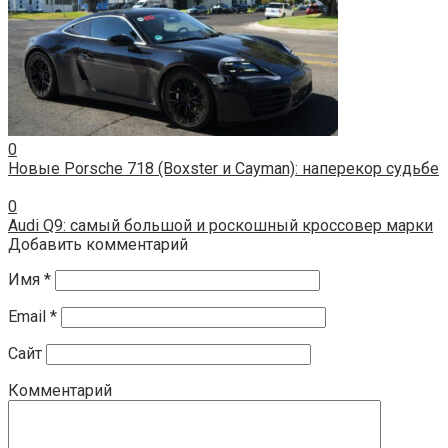
0
Новые Porsche 718 (Boxster и Cayman): наперекор судьбе
0
Audi Q9: самый большой и роскошный кроссовер марки
Добавить комментарий
Имя
*
Email
*
Сайт
Комментарий