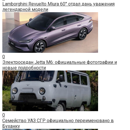
Lamborghini Revuelto Miura 60° отдал дань уважения
легендарной модели
0
Электроседан Jetta M6: официальные фотографии и
новые подробности
0
Семейство УАЗ СГР официально переименовано в
Буханку