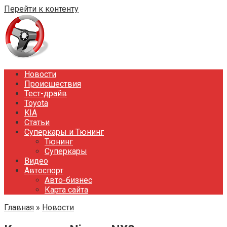
Перейти к контенту
Новости
Происшествия
Тест-драйв
Toyota
KIA
Статьи
Суперкары и Тюнинг
Тюнинг
Суперкары
Видео
Автоспорт
Авто-бизнес
Карта сайта
Главная
»
Новости