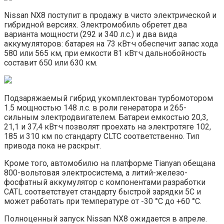
Nissan NX8 поступит в продажу в чисто электрической и
гибридной версиях. Электромобиль обретет два
варианта мощности (292 и 340 л.с.) и два вида
аккумуляторов: батарея на 73 кВт·ч обеспечит запас хода
580 или 565 км, при емкости 81 кВт·ч дальнобойность
составит 650 или 630 км.
Подзаряжаемый гибрид укомплектован турбомотором
1.5 мощностью 148 л.с. в роли генератора и 265-
сильным электродвигателем. Батареи емкостью 20,3,
21,1 и 37,4 кВт·ч позволят проехать на электротяге 102,
185 и 310 км по стандарту CLTC соответственно. Тип
привода пока не раскрыт.
Кроме того, автомобилю на платформе Tianyan обещана
800-вольтовая электросистема, а литий-железо-
фосфатный аккумулятор с компонентами разработки
CATL соответствует стандарту быстрой зарядки 5С и
может работать при температуре от -30 °C до +60 °C.
Полноценный запуск Nissan NX8 ожидается в апреле.