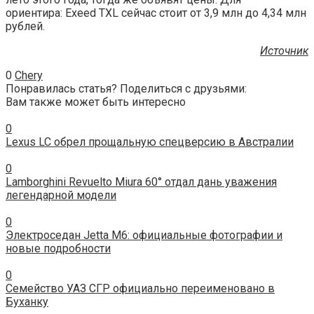
ориентира: Exeed TXL сейчас стоит от 3,9 млн до 4,34 млн
рублей.
Источник
0
Chery
Понравилась статья? Поделиться с друзьями:
Вам также может быть интересно
0
Lexus LC обрел прощальную спецверсию в Австралии
0
Lamborghini Revuelto Miura 60° отдал дань уважения
легендарной модели
0
Электроседан Jetta M6: официальные фотографии и
новые подробности
0
Семейство УАЗ СГР официально переименовано в
Буханку