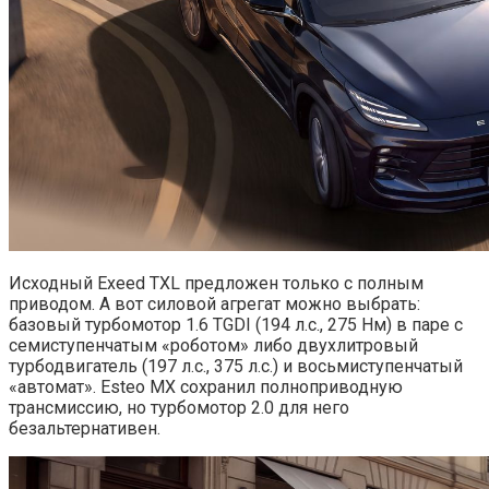
Исходный Exeed TXL предложен только с полным
приводом. А вот силовой агрегат можно выбрать:
базовый турбомотор 1.6 TGDI (194 л.с., 275 Нм) в паре с
семиступенчатым «роботом» либо двухлитровый
турбодвигатель (197 л.с., 375 л.с.) и восьмиступенчатый
«автомат». Esteo MX сохранил полноприводную
трансмиссию, но турбомотор 2.0 для него
безальтернативен.