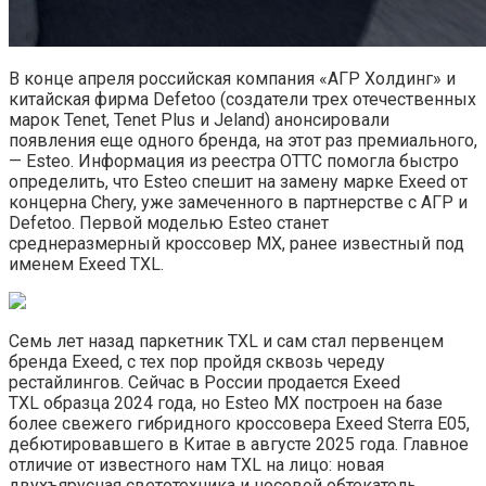
В конце апреля российская компания «АГР Холдинг» и
китайская фирма Defetoo (создатели трех отечественных
марок Tenet, Tenet Plus и Jeland) анонсировали
появления еще одного бренда, на этот раз премиального,
— Esteo. Информация из реестра ОТТС помогла быстро
определить, что Esteo спешит на замену марке Exeed от
концерна Chery, уже замеченного в партнерстве с АГР и
Defetoo. Первой моделью Esteo станет
среднеразмерный кроссовер MX, ранее известный под
именем Exeed TXL.
Семь лет назад паркетник TXL и сам стал первенцем
бренда Exeed, с тех пор пройдя сквозь череду
рестайлингов. Сейчас в России продается Exeed
TXL образца 2024 года, но Esteo MX построен на базе
более свежего гибридного кроссовера Exeed Sterra E05,
дебютировавшего в Китае в августе 2025 года. Главное
отличие от известного нам TXL на лицо: новая
двухъярусная светотехника и носовой обтекатель.