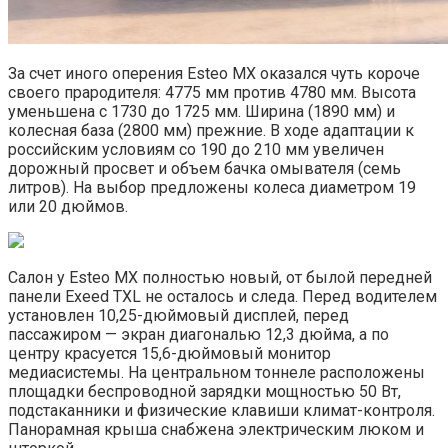
За счет иного оперения Esteo MX оказался чуть короче
своего прародителя: 4775 мм против 4780 мм. Высота
уменьшена с 1730 до 1725 мм. Ширина (1890 мм) и
колесная база (2800 мм) прежние. В ходе адаптации к
российским условиям со 190 до 210 мм увеличен
дорожный просвет и объем бачка омывателя (семь
литров). На выбор предложены колеса диаметром 19
или 20 дюймов.
Салон у Esteo MX полностью новый, от былой передней
панели Exeed TXL не осталось и следа. Перед водителем
установлен 10,25-дюймовый дисплей, перед
пассажиром — экран диагональю 12,3 дюйма, а по
центру красуется 15,6-дюймовый монитор
медиасистемы. На центральном тоннеле расположены
площадки беспроводной зарядки мощностью 50 Вт,
подстаканники и физические клавиши климат-контроля.
Панорамная крыша снабжена электрическим люком и