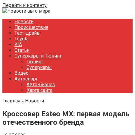
Перейти к контенту
Новости
Происшествия
Тест-драйв
Toyota
KIA
Статьи
Суперкары и Тюнинг
Тюнинг
Суперкары
Видео
Автоспорт
Авто-бизнес
Карта сайта
Главная
»
Новости
Кроссовер Esteo MX: первая модель
отечественного бренда