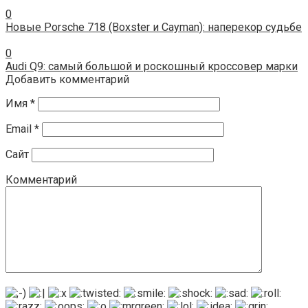
0
Новые Porsche 718 (Boxster и Cayman): наперекор судьбе
0
Audi Q9: самый большой и роскошный кроссовер марки
Добавить комментарий
Имя
*
Email
*
Сайт
Комментарий