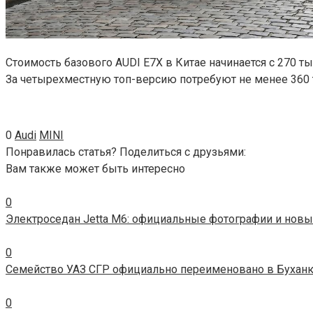
Стоимость базового AUDI E7X в Китае начинается с 270 т
За четырехместную топ-версию потребуют не менее 360 т
0
Audi
MINI
Понравилась статья? Поделиться с друзьями:
Вам также может быть интересно
0
Электроседан Jetta M6: официальные фотографии и новы
0
Семейство УАЗ СГР официально переименовано в Бухан
0