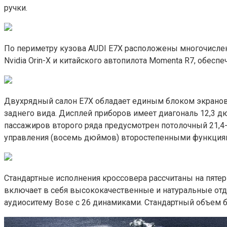
ручки.
По периметру кузова AUDI E7X расположены многочисленн
Nvidia Orin-X и китайского автопилота Momenta R7, обес
Двухрядный салон E7X обладает единым блоком экранов 
заднего вида. Дисплей приборов имеет диагональ 12,3 д
пассажиров второго ряда предусмотрен потолочный 21,4-
управления (восемь дюймов) второстепенными функция
Стандартные исполнения кроссовера рассчитаны на пяте
включает в себя высококачественные и натуральные от
аудиоситему Bose с 26 динамиками. Стандартный объем б