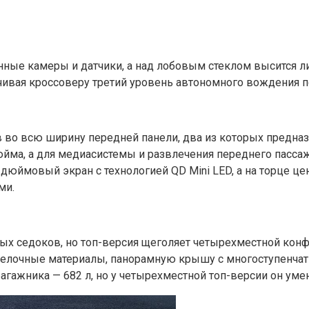
ые камеры и датчики, а над лобовым стеклом высится лид
печивая кроссоверу третий уровень автономного вождения 
во всю ширину передней панели, два из которых предназ
юйма, а для медиасистемы и развлечения переднего пасса
дюймовый экран с технологией QD Mini LED, а на торце ц
ми.
рых седоков, но топ-версия щеголяет четырехместной ко
делочные материалы, панорамную крышу с многоступенча
агажника — 682 л, но у четырехместной топ-версии он уме