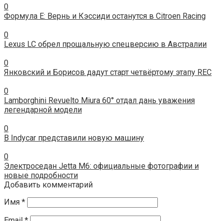
0
Формула Е: Вернь и Кэссиди останутся в Citroen Racing
0
Lexus LC обрел прощальную спецверсию в Австралии
0
Янковский и Борисов дадут старт четвёртому этапу REC
0
Lamborghini Revuelto Miura 60° отдал дань уважения
легендарной модели
0
В Indycar представили новую машину
0
Электроседан Jetta M6: официальные фотографии и
новые подробности
Добавить комментарий
Имя
*
Email
*