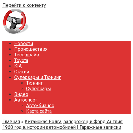
Перейти к контенту
Новости
Происшествия
Тест-драйв
Toyota
KIA
Статьи
Суперкары и Тюнинг
Тюнинг
Суперкары
Видео
Автоспорт
Авто-бизнес
Карта сайта
Главная
»
Китайская Волга, запорожец и Форд Англия:
1960 год в истории автомобилей | Гаражные записки