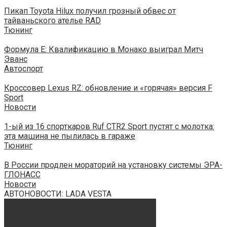
Пикап Toyota Hilux получил грозный обвес от
тайваньского ателье RAD
Тюнинг
Формула E: Квалификацию в Монако выиграл Митч
Эванс
Автоспорт
Кроссовер Lexus RZ: обновление и «горячая» версия F
Sport
Новости
1-ый из 16 спорткаров Ruf CTR2 Sport пустят с молотка:
эта машина не пылилась в гараже
Тюнинг
В России продлен мораторий на установку системы ЭРА-
ГЛОНАСС
Новости
АВТОНОВОСТИ: LADA VESTA