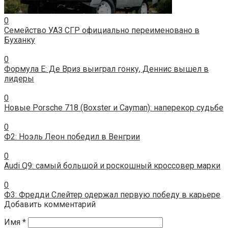
0
Семейство УАЗ СГР официально переименовано в
Буханку
0
Формула E: Де Вриз выиграл гонку, Деннис вышел в
лидеры
0
Новые Porsche 718 (Boxster и Cayman): наперекор судьбе
0
Ф2: Ноэль Леон победил в Венгрии
0
Audi Q9: самый большой и роскошный кроссовер марки
0
Ф3: Фредди Слейтер одержал первую победу в карьере
Добавить комментарий
Имя
*