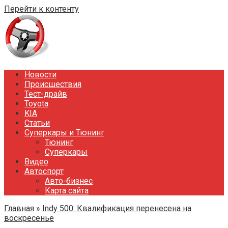
Перейти к контенту
Новости
Происшествия
Тест-драйв
Toyota
KIA
Статьи
Суперкары и Тюнинг
Тюнинг
Суперкары
Видео
Автоспорт
Авто-бизнес
Карта сайта
Главная
»
Indy 500: Квалификация перенесена на
воскресенье