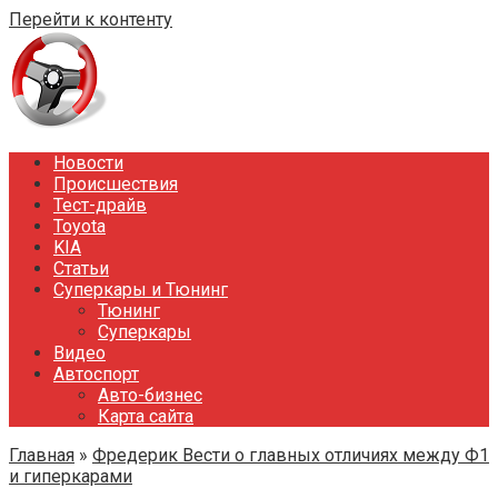
Перейти к контенту
Новости
Происшествия
Тест-драйв
Toyota
KIA
Статьи
Суперкары и Тюнинг
Тюнинг
Суперкары
Видео
Автоспорт
Авто-бизнес
Карта сайта
Главная
»
Фредерик Вести о главных отличиях между Ф1
и гиперкарами