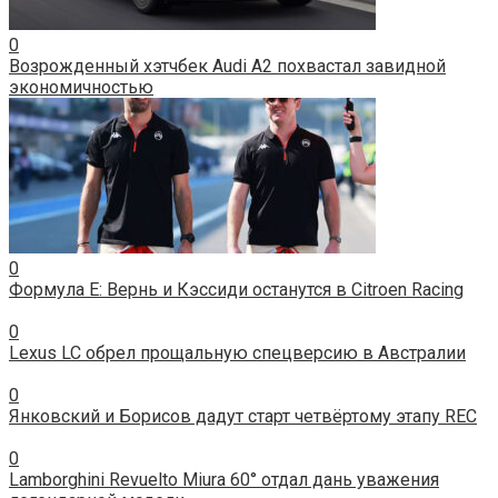
0
Возрожденный хэтчбек Audi A2 похвастал завидной
экономичностью
0
Формула Е: Вернь и Кэссиди останутся в Citroen Racing
0
Lexus LC обрел прощальную спецверсию в Австралии
0
Янковский и Борисов дадут старт четвёртому этапу REC
0
Lamborghini Revuelto Miura 60° отдал дань уважения