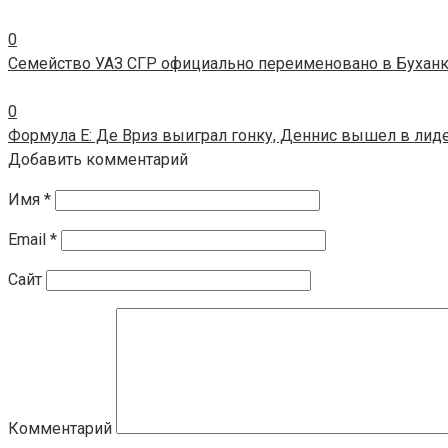
0
Семейство УАЗ СГР официально переименовано в Бухан
0
Формула E: Де Вриз выиграл гонку, Деннис вышел в лид
Добавить комментарий
Имя
*
Email
*
Сайт
Комментарий