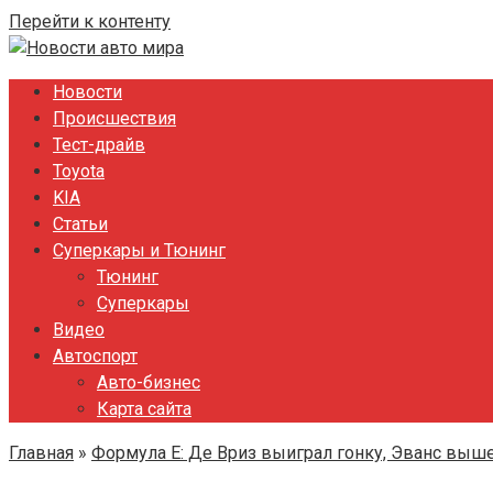
Перейти к контенту
Новости
Происшествия
Тест-драйв
Toyota
KIA
Статьи
Суперкары и Тюнинг
Тюнинг
Суперкары
Видео
Автоспорт
Авто-бизнес
Карта сайта
Главная
»
Формула E: Де Вриз выиграл гонку, Эванс выш