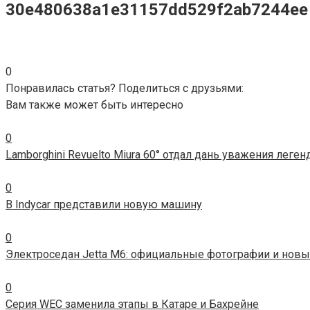
30e480638a1e31157dd529f2ab7244ee
0
Понравилась статья? Поделиться с друзьями:
Вам также может быть интересно
0
Lamborghini Revuelto Miura 60° отдал дань уважения леге
0
В Indycar представили новую машину
0
Электроседан Jetta M6: официальные фотографии и новы
0
Серия WEC заменила этапы в Катаре и Бахрейне