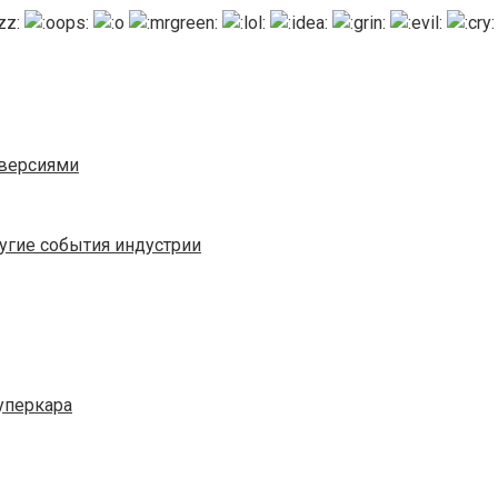
 версиями
ругие события индустрии
суперкара