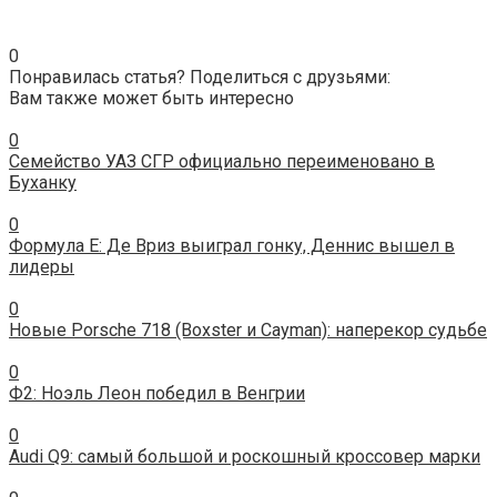
0
Понравилась статья? Поделиться с друзьями:
Вам также может быть интересно
0
Семейство УАЗ СГР официально переименовано в
Буханку
0
Формула E: Де Вриз выиграл гонку, Деннис вышел в
лидеры
0
Новые Porsche 718 (Boxster и Cayman): наперекор судьбе
0
Ф2: Ноэль Леон победил в Венгрии
0
Audi Q9: самый большой и роскошный кроссовер марки