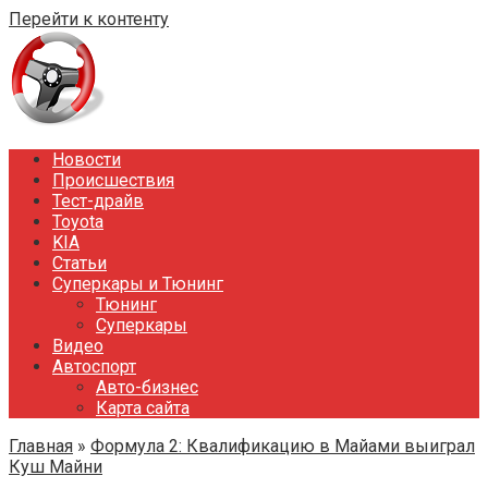
Перейти к контенту
Новости
Происшествия
Тест-драйв
Toyota
KIA
Статьи
Суперкары и Тюнинг
Тюнинг
Суперкары
Видео
Автоспорт
Авто-бизнес
Карта сайта
Главная
»
Формула 2: Квалификацию в Майами выиграл
Куш Майни