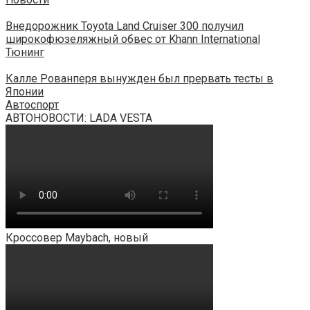
Внедорожник Toyota Land Cruiser 300 получил
широкофюзеляжный обвес от Khann International
Тюнинг
Калле Рованперя вынужден был прервать тесты в
Японии
Автоспорт
АВТОНОВОСТИ: LADA VESTA
Кроссовер Maybach, новый