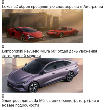
0
Lexus LC обрел прощальную спецверсию в Австралии
0
Lamborghini Revuelto Miura 60° отдал дань уважения
легендарной модели
0
Электроседан Jetta M6: официальные фотографии и
новые подробности