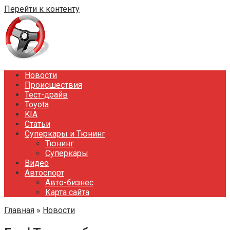
Перейти к контенту
Новости
Происшествия
Тест-драйв
Toyota
KIA
Статьи
Суперкары и Тюнинг
Тюнинг
Суперкары
Видео
Автоспорт
Авто-бизнес
Карта сайта
Главная
»
Новости