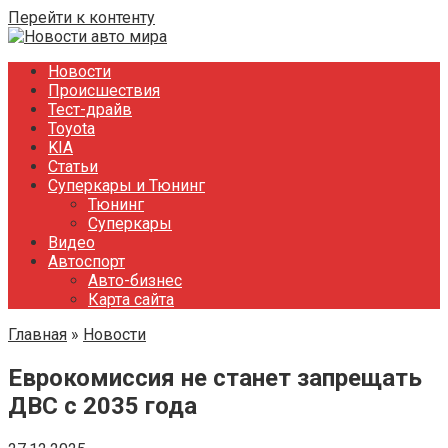
Перейти к контенту
Новости
Происшествия
Тест-драйв
Toyota
KIA
Статьи
Суперкары и Тюнинг
Тюнинг
Суперкары
Видео
Автоспорт
Авто-бизнес
Карта сайта
Главная
»
Новости
Еврокомиссия не станет запрещать
ДВС с 2035 года