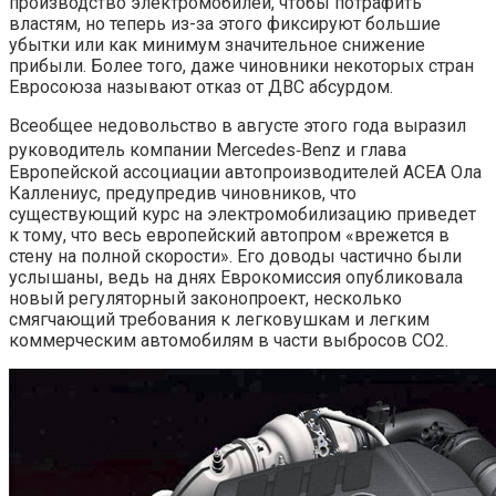
производство электромобилей, чтобы потрафить
властям, но теперь из-за этого фиксируют большие
убытки или как минимум значительное снижение
прибыли. Более того, даже чиновники некоторых стран
Евросоюза называют отказ от ДВС абсурдом.
Всеобщее недовольство в августе этого года выразил
руководитель компании Mercedes‑Benz и глава
Европейской ассоциации автопроизводителей ACEA Ола
Каллениус, предупредив чиновников, что
существующий курс на электромобилизацию приведет
к тому, что весь европейский автопром «врежется в
стену на полной скорости». Его доводы частично были
услышаны, ведь на днях Еврокомиссия опубликовала
новый регуляторный законопроект, несколько
смягчающий требования к легковушкам и легким
коммерческим автомобилям в части выбросов CO2.