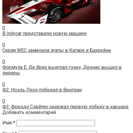
0
В Indycar представили новую машину
0
Серия WEC заменила этапы в Катаре и Бахрейне
0
Формула E: Де Вриз выиграл гонку, Деннис вышел в
лидеры
0
Ф2: Ноэль Леон победил в Венгрии
0
Ф3: Фредди Слейтер одержал первую победу в карьере
Добавить комментарий
Имя
*