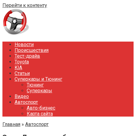
Перейти к контенту
Новости
Происшествия
Тест-драйв
Toyota
KIA
Статьи
Суперкары и Тюнинг
Тюнинг
Суперкары
Видео
Автоспорт
Авто-бизнес
Карта сайта
Главная
»
Автоспорт