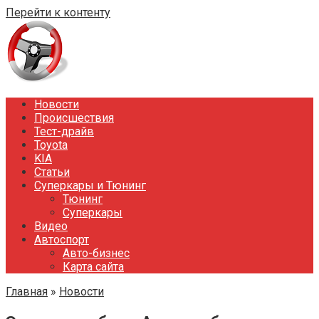
Перейти к контенту
Новости
Происшествия
Тест-драйв
Toyota
KIA
Статьи
Суперкары и Тюнинг
Тюнинг
Суперкары
Видео
Автоспорт
Авто-бизнес
Карта сайта
Главная
»
Новости