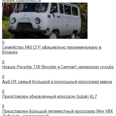
новые подробности
0
Семейство УАЗ СГР официально переименовано в
Буханку
0
Новые Porsche 718 (Boxster и Cayman): наперекор судьбе
0
Audi Q9: самый большой и роскошный кроссовер марки
0
Представлен обновленный кроссвэн Suzuki XL7
0
Представлен большой пятиместный кроссовер Wey V8X