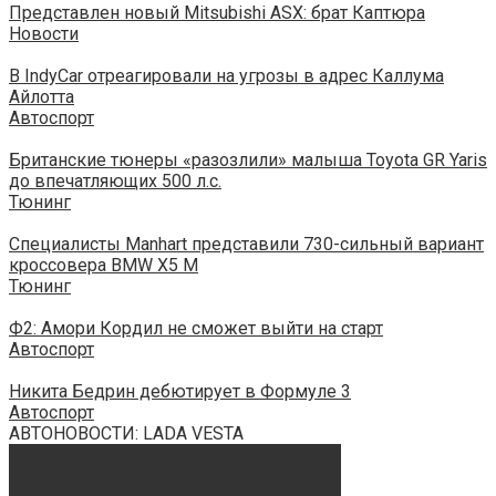
Представлен новый Mitsubishi ASX: брат Каптюра
Новости
В IndyCar отреагировали на угрозы в адрес Каллума
Айлотта
Автоспорт
Британские тюнеры «разозлили» малыша Toyota GR Yaris
до впечатляющих 500 л.с.
Тюнинг
Специалисты Manhart представили 730-сильный вариант
кроссовера BMW X5 M
Тюнинг
Ф2: Амори Кордил не сможет выйти на старт
Автоспорт
Никита Бедрин дебютирует в Формуле 3
Автоспорт
АВТОНОВОСТИ: LADA VESTA