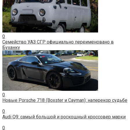
0
Семейство УАЗ СГР официально переименовано в
Буханку
0
Новые Porsche 718 (Boxster и Cayman): наперекор судьбе
0
Audi Q9: самый большой и роскошный кроссовер марки
0