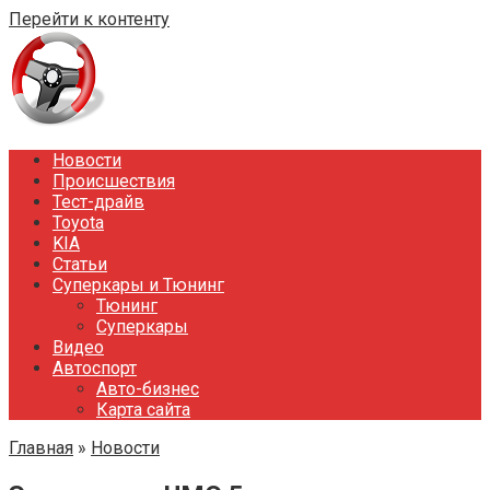
Перейти к контенту
Новости
Происшествия
Тест-драйв
Toyota
KIA
Статьи
Суперкары и Тюнинг
Тюнинг
Суперкары
Видео
Автоспорт
Авто-бизнес
Карта сайта
Главная
»
Новости