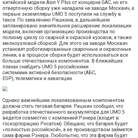
китайской модели Aion Y Plus от концерна GAC, но его
отверточную сборку уже наладили на заводе Москвич, а
первые экземпляры UMO 5 поступили на службу в
такси. По заявлению Рашкина, в дальнейшем
запланировано значительное расширение локализации
модели, включая организацию производства по
полному циклу со сваркой и окраской кузовов, а также
мелкоузловой сборкой. Для этого на заводе Москвич
установят роботизированные сварочные и окрасочные
линии, а в процессе сборки будет использоваться все
больше отечественных компонентов. В ближайших
планах снабдить UMO 5 российскими
системами активной безопасности (AБС,
ESP), телематики и навигации.
Однако важнейшим локализованным компонентом
должна стать тяговая батарея. Рашкин сообщил, что
разработка отечественного аккумулятора для UMO 5
ведется совместно с компанией Рэнера (входит в
госкорпорацию Росатом). Обещано, что батарея будет
«полностью российской», а ее производством займется
сама фирма Рэнера. Любопытно, что эта фирма будет