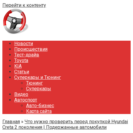
Перейти к контенту
Новости
Происшествия
Тест-драйв
Toyota
KIA
Статьи
Суперкары и Тюнинг
Тюнинг
Суперкары
Видео
Автоспорт
Авто-бизнес
Карта сайта
Главная
»
Что нужно проверить перед покупкой Hyundai
Creta 2 поколения | Подержанные автомобили