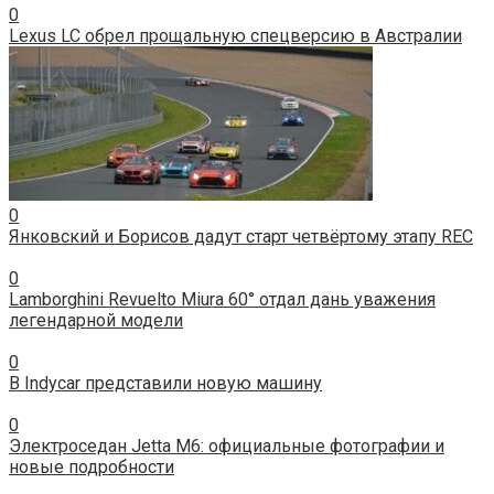
0
Lexus LC обрел прощальную спецверсию в Австралии
0
Янковский и Борисов дадут старт четвёртому этапу REC
0
Lamborghini Revuelto Miura 60° отдал дань уважения
легендарной модели
0
В Indycar представили новую машину
0
Электроседан Jetta M6: официальные фотографии и
новые подробности