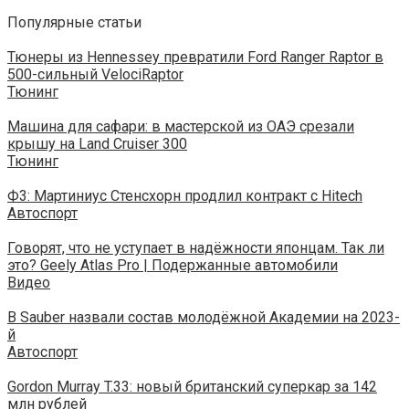
Популярные статьи
Тюнеры из Hennessey превратили Ford Ranger Raptor в
500-сильный VelociRaptor
Тюнинг
Машина для сафари: в мастерской из ОАЭ срезали
крышу на Land Cruiser 300
Тюнинг
Ф3: Мартиниус Стенсхорн продлил контракт с Hitech
Автоспорт
Говорят, что не уступает в надёжности японцам. Так ли
это? Geely Atlas Pro | Подержанные автомобили
Видео
В Sauber назвали состав молодёжной Академии на 2023-
й
Автоспорт
Gordon Murray T.33: новый британский суперкар за 142
млн рублей