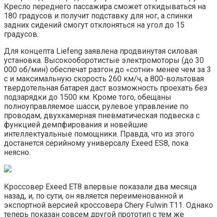
Кресло переднего пассажира сможет откидываться на
180 градусов и получит подставку для ног, а спинки
задних сидений смогут отклоняться на угол до 15
градусов.
Для концепта Liefeng заявлена продвинутая силовая
установка. Высокооборотистые электромоторы (до 30
000 об/мин) обеспечат разгон до «сотни» менее чем за 3
с и максимальную скорость 260 км/ч, а 800-вольтовая
твердотельная батарея даст возможность проехать без
подзарядки до 1500 км. Кроме того, обещаны
полноуправляемое шасси, рулевое управление по
проводам, двухкамерная пневматическая подвеска с
функцией демпфирования и новейшие
интеллектуальные помощники. Правда, что из этого
достанется серийному универсалу Exeed ES8, пока
неясно.
Кроссовер Exeed ET8 впервые показали два месяца
назад, и, по сути, он является переименованной и
экспортной версией кроссовера Chery Fulwin T11. Однако
теперь показан совсем другой прототип с тем же