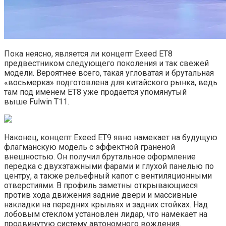
Пока неясно, является ли концепт Exeed ET8
предвестником следующего поколения и так свежей
модели. Вероятнее всего, такая угловатая и брутальная
«восьмерка» подготовлена для китайского рынка, ведь
там под именем ET8 уже продается упомянутый
выше Fulwin T11.
Наконец, концепт Exeed ET9 явно намекает на будущую
флагманскую модель с эффектной граненой
внешностью. Он получил брутальное оформление
передка с двухэтажными фарами и глухой панелью по
центру, а также рельефный капот с вентиляционными
отверстиями. В профиль заметны открывающиеся
против хода движения задние двери и массивные
накладки на передних крыльях и задних стойках. Над
лобовым стеклом установлен лидар, что намекает на
продвинутую систему автономного вождения.