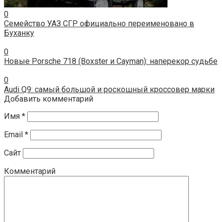
0
Семейство УАЗ СГР официально переименовано в
Буханку
0
Новые Porsche 718 (Boxster и Cayman): наперекор судьбе
0
Audi Q9: самый большой и роскошный кроссовер марки
Добавить комментарий
Имя
*
Email
*
Сайт
Комментарий