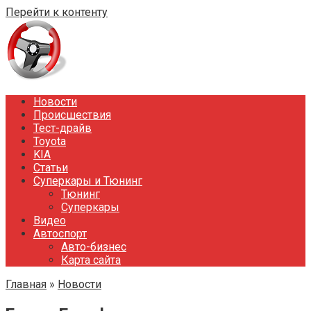
Перейти к контенту
Новости
Происшествия
Тест-драйв
Toyota
KIA
Статьи
Суперкары и Тюнинг
Тюнинг
Суперкары
Видео
Автоспорт
Авто-бизнес
Карта сайта
Главная
»
Новости