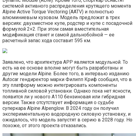
Dynamic Module (ADM). Кроме того, спорткар оснастят
системой активного распределения крутящего момента
Alpine Active Torque Vectoring (AATV) и полностью
алюминиевым кузовом. Модель предложат в трех
версиях: двухместное купе, родстер и купе с посадочной
формулой 2+2. При этом самая вместительная
модификация станет и самой дальнобойной — ее
расчетный запас хода составит 595 км.
Заявлено, что архитектура APP является модульной. То
есть на ее основе вполне могут быть разработаны и
другие модели Alpine. Более того, в интервью изданию
Autocar гендиректор марки Филипп Криф сообщил, что в
эту платформу можно интегрировать компоненты
топливной силовой установки. Однако пока нет ясности,
появится ли у нового A110 бензиновая или гибридная
версии. Также отсутствует информация о судьбе
суперкара Alpine Alpenglow. В 2024 году он получил
экспериментальную водородную силовую установку, и
ожидалось, что модель запустят в серию в 2028 году. Но
похоже, от этого проекта отказались.