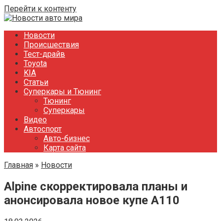
Перейти к контенту
Новости
Происшествия
Тест-драйв
Toyota
KIA
Статьи
Суперкары и Тюнинг
Тюнинг
Суперкары
Видео
Автоспорт
Авто-бизнес
Карта сайта
Главная
»
Новости
Alpine скорректировала планы и
анонсировала новое купе A110