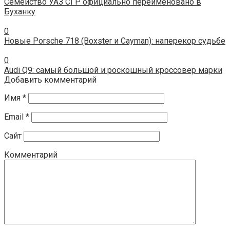
Семейство УАЗ СГР официально переименовано в
Буханку
0
Новые Porsche 718 (Boxster и Cayman): наперекор судьбе
0
Audi Q9: самый большой и роскошный кроссовер марки
Добавить комментарий
Имя
*
Email
*
Сайт
Комментарий