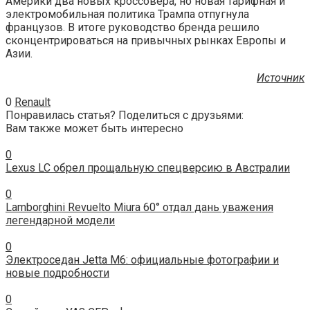
Америки два новых кроссовера, но новая тарифная и
электромобильная политика Трампа отпугнула
французов. В итоге руководство бренда решило
сконцентрироваться на привычных рынках Европы и
Азии.
Источник
0
Renault
Понравилась статья? Поделиться с друзьями:
Вам также может быть интересно
0
Lexus LC обрел прощальную спецверсию в Австралии
0
Lamborghini Revuelto Miura 60° отдал дань уважения
легендарной модели
0
Электроседан Jetta M6: официальные фотографии и
новые подробности
0