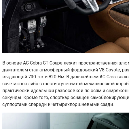
В основе AC Cobra GT Coupe лежит пространственная ал
двигателем стал атмосферный фордовский V8 Coyote, раз
выдающей 730 л.с. и 820 Нм. В дальнейшем AC Cars такж
сочетаются либо с шестиступенчатой механической коробк
практически идеальной развесовкой по осям и снаряженно
секунды. Кроме того, спорткар оснащен самоблокирую
суппортами спереди и четырехпоршневыми сзади.