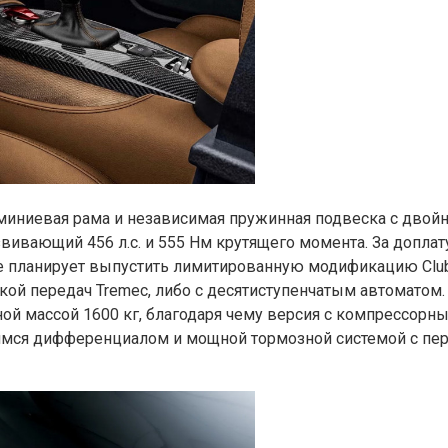
юминиевая рама и независимая пружинная подвеска с дво
вивающий 456 л.с. и 555 Нм крутящего момента. За допла
е планирует выпустить лимитированную модификацию Clubsp
ой передач Tremec, либо с десятиступенчатым автоматом. 
й массой 1600 кг, благодаря чему версия с компрессорным
щимся дифференциалом и мощной тормозной системой с 