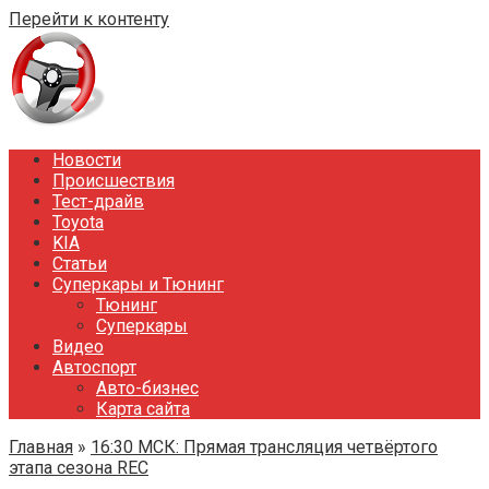
Перейти к контенту
Новости
Происшествия
Тест-драйв
Toyota
KIA
Статьи
Суперкары и Тюнинг
Тюнинг
Суперкары
Видео
Автоспорт
Авто-бизнес
Карта сайта
Главная
»
16:30 МСК: Прямая трансляция четвёртого
этапа сезона REC