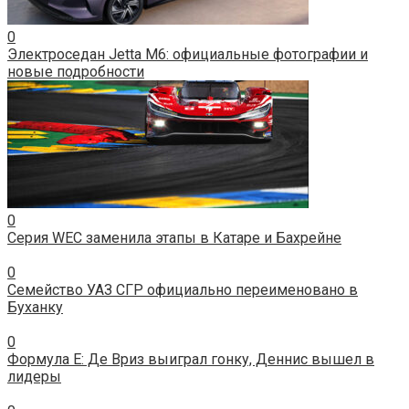
0
Электроседан Jetta M6: официальные фотографии и
новые подробности
0
Серия WEC заменила этапы в Катаре и Бахрейне
0
Семейство УАЗ СГР официально переименовано в
Буханку
0
Формула E: Де Вриз выиграл гонку, Деннис вышел в
лидеры