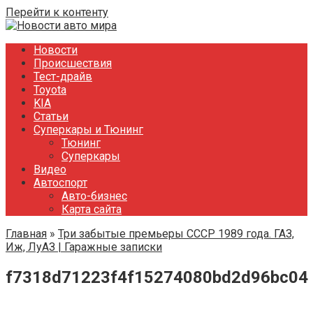
Перейти к контенту
Новости
Происшествия
Тест-драйв
Toyota
KIA
Статьи
Суперкары и Тюнинг
Тюнинг
Суперкары
Видео
Автоспорт
Авто-бизнес
Карта сайта
Главная
»
Три забытые премьеры СССР 1989 года. ГАЗ,
Иж, ЛуАЗ | Гаражные записки
f7318d71223f4f15274080bd2d96bc04