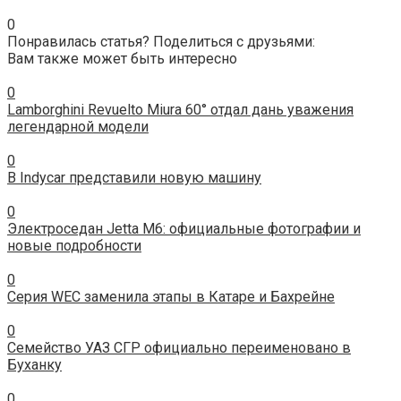
0
Понравилась статья? Поделиться с друзьями:
Вам также может быть интересно
0
Lamborghini Revuelto Miura 60° отдал дань уважения
легендарной модели
0
В Indycar представили новую машину
0
Электроседан Jetta M6: официальные фотографии и
новые подробности
0
Серия WEC заменила этапы в Катаре и Бахрейне
0
Семейство УАЗ СГР официально переименовано в
Буханку
0