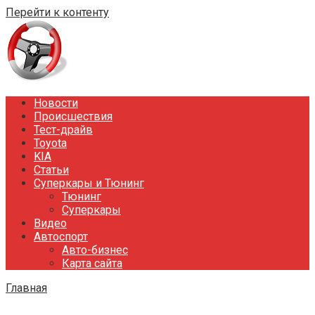
Перейти к контенту
Новости
Происшествия
Тест-драйв
Toyota
KIA
Статьи
Суперкары и Тюнинг
Тюнинг
Суперкары
Видео
Автоспорт
Авто-бизнес
Карта сайта
Главная