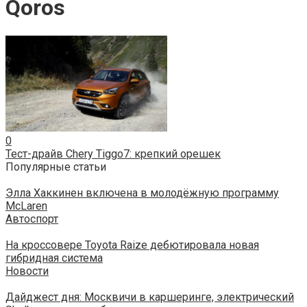
Qoros
0
Тест-драйв Chery Tiggo7: крепкий орешек
Популярные статьи
Элла Хаккинен включена в молодёжную программу
McLaren
Автоспорт
На кроссовере Toyota Raize дебютировала новая
гибридная система
Новости
Дайджест дня: Москвичи в каршеринге, электрический