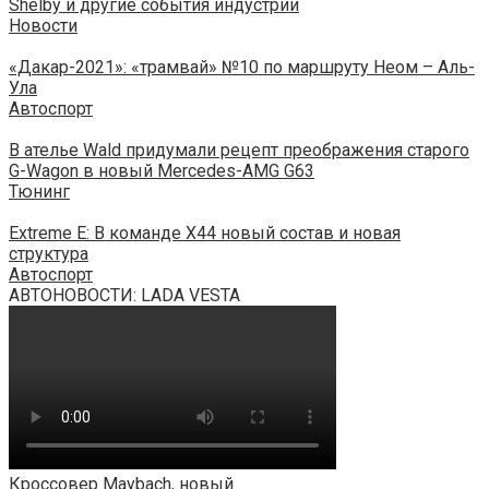
Shelby и другие события индустрии
Новости
«Дакар-2021»: «трамвай» №10 по маршруту Неом – Аль-
Ула
Автоспорт
В ателье Wald придумали рецепт преображения старого
G-Wagon в новый Mercedes-AMG G63
Тюнинг
Extreme E: В команде X44 новый состав и новая
структура
Автоспорт
АВТОНОВОСТИ: LADA VESTA
Кроссовер Maybach, новый