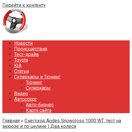
Перейти к контенту
Новости
Происшествия
Тест-драйв
Toyota
KIA
Статьи
Суперкары и Тюнинг
Тюнинг
Суперкары
Видео
Автоспорт
Авто-бизнес
Карта сайта
Главная
»
Снегоход Aodes Snowcross 1000 WT: тест на
морозе и по целине | Два колеса