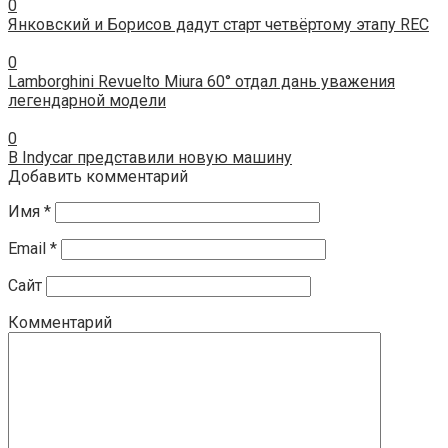
0
Янковский и Борисов дадут старт четвёртому этапу REC
0
Lamborghini Revuelto Miura 60° отдал дань уважения
легендарной модели
0
В Indycar представили новую машину
Добавить комментарий
Имя
*
Email
*
Сайт
Комментарий