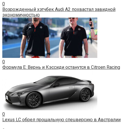
0
Возрожденный хэтчбек Audi A2 похвастал завидной
экономичностью
0
Формула Е: Вернь и Кэссиди останутся в Citroen Racing
0
Lexus LC обрел прощальную спецверсию в Австралии