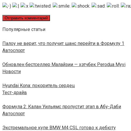
Популярные статьи
Палоу не верит, что получит шанс перейти в Формулу 1
Автоспорт
Обновлен бестселлер Малайзии — хэтчбек Perodua Myvi
Новости
Hyundai Kona: покоритель сердец
Тест-драйв
Формула 2: Калан Уильямс пропустит этап в Абу-Даби
Автоспорт
Экстремальное купе BMW M4 CSL готово к дебюту