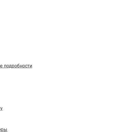
е подробности
ку
еры