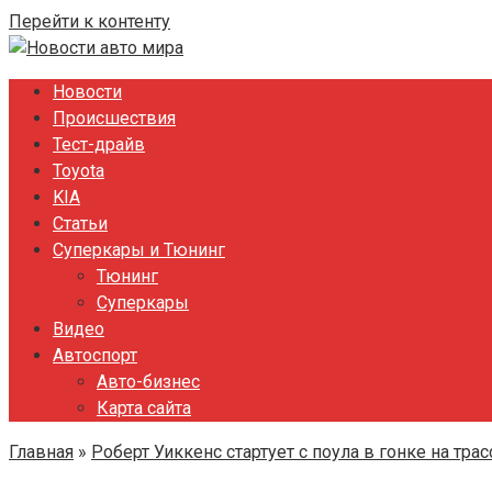
Перейти к контенту
Новости
Происшествия
Тест-драйв
Toyota
KIA
Статьи
Суперкары и Тюнинг
Тюнинг
Суперкары
Видео
Автоспорт
Авто-бизнес
Карта сайта
Главная
»
Роберт Уиккенс стартует с поула в гонке на тра