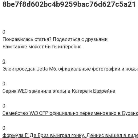
8be7f8d602bc4b9259bac76d627c5a21
0
Понравилась статья? Поделиться с друзьями:
Вам также может быть интересно
0
Электроседан Jetta M6: официальные фотографии и новы
0
Серия WEC заменила этапы в Катаре и Бахрейне
0
Семейство УАЗ СГР официально переименовано в Бухан
0
Формула E: Де Вриз выиграл гонку, Деннис вышел в лид