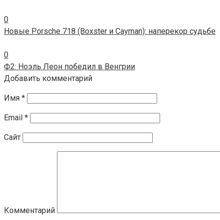
0
Новые Porsche 718 (Boxster и Cayman): наперекор судьбе
0
Ф2: Ноэль Леон победил в Венгрии
Добавить комментарий
Имя
*
Email
*
Сайт
Комментарий