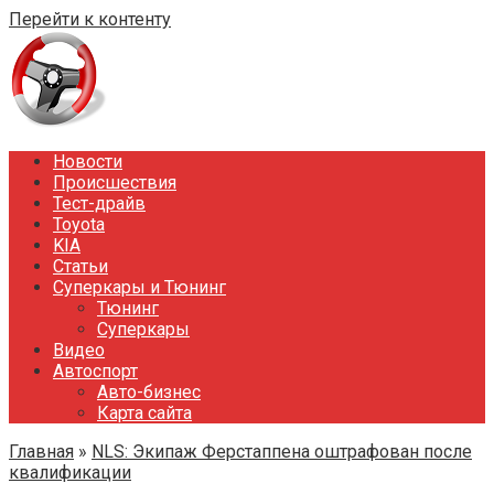
Перейти к контенту
Новости
Происшествия
Тест-драйв
Toyota
KIA
Статьи
Суперкары и Тюнинг
Тюнинг
Суперкары
Видео
Автоспорт
Авто-бизнес
Карта сайта
Главная
»
NLS: Экипаж Ферстаппена оштрафован после
квалификации