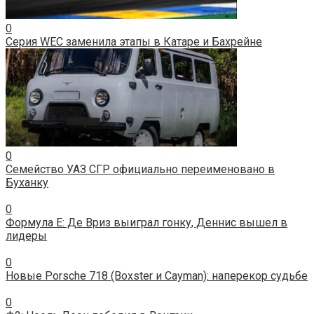
0
Серия WEC заменила этапы в Катаре и Бахрейне
0
Семейство УАЗ СГР официально переименовано в
Буханку
0
Формула E: Де Вриз выиграл гонку, Деннис вышел в
лидеры
0
Новые Porsche 718 (Boxster и Cayman): наперекор судьбе
0