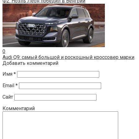
Ф2: Ноэль Леон победил в Венгрии
0
Audi Q9: самый большой и роскошный кроссовер марки
Добавить комментарий
Имя
*
Email
*
Сайт
Комментарий