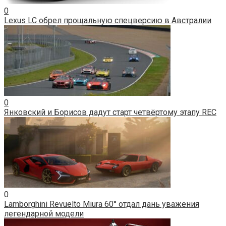
0
Lexus LC обрел прощальную спецверсию в Австралии
0
Янковский и Борисов дадут старт четвёртому этапу REC
0
Lamborghini Revuelto Miura 60° отдал дань уважения
легендарной модели