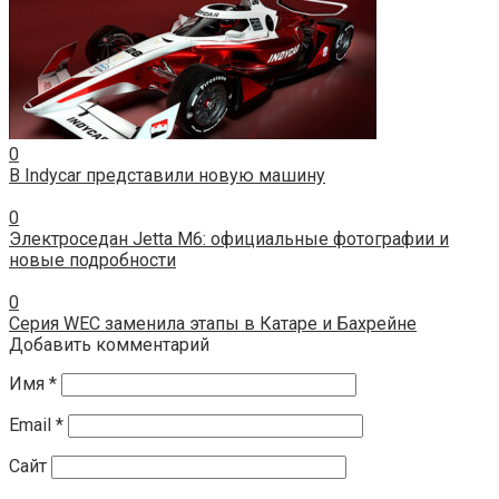
0
В Indycar представили новую машину
0
Электроседан Jetta M6: официальные фотографии и
новые подробности
0
Серия WEC заменила этапы в Катаре и Бахрейне
Добавить комментарий
Имя
*
Email
*
Сайт