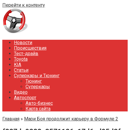
Перейти к контенту
Новости
Происшествия
Тест-драйв
Toyota
KIA
Статьи
Суперкары и Тюнинг
Тюнинг
Суперкары
Видео
Автоспорт
Авто-бизнес
Карта сайта
Главная
»
Мари Боя продолжит карьеру в Формуле 2