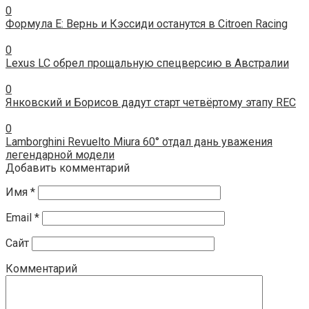
0
Формула Е: Вернь и Кэссиди останутся в Citroen Racing
0
Lexus LC обрел прощальную спецверсию в Австралии
0
Янковский и Борисов дадут старт четвёртому этапу REC
0
Lamborghini Revuelto Miura 60° отдал дань уважения
легендарной модели
Добавить комментарий
Имя
*
Email
*
Сайт
Комментарий