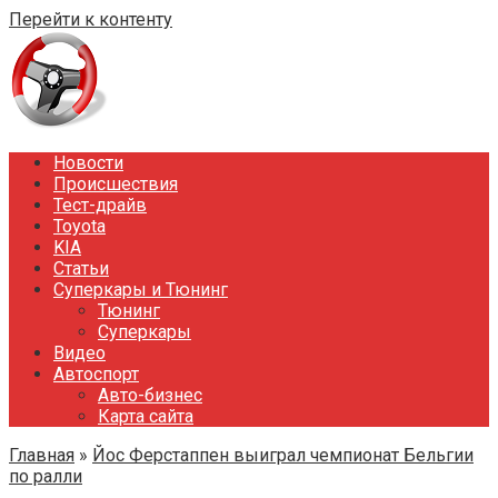
Перейти к контенту
Новости
Происшествия
Тест-драйв
Toyota
KIA
Статьи
Суперкары и Тюнинг
Тюнинг
Суперкары
Видео
Автоспорт
Авто-бизнес
Карта сайта
Главная
»
Йос Ферстаппен выиграл чемпионат Бельгии
по ралли