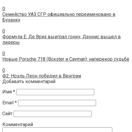
0
Семейство УАЗ СГР официально переименовано в
Буханку
0
Формула E: Де Вриз выиграл гонку, Деннис вышел в
лидеры
0
Новые Porsche 718 (Boxster и Cayman): наперекор судьбе
0
Ф2: Ноэль Леон победил в Венгрии
Добавить комментарий
Имя
*
Email
*
Сайт
Комментарий