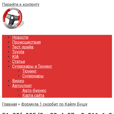
Перейти к контенту
Новости
Происшествия
Тест-драйв
Toyota
KIA
Статьи
Суперкары и Тюнинг
Тюнинг
Суперкары
Видео
Автоспорт
Авто-бизнес
Карта сайта
Главная
»
Формула 1 скорбит по Кайлу Бушу