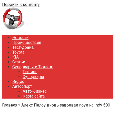
Перейти к контенту
Новости
Происшествия
Тест-драйв
Toyota
KIA
Статьи
Суперкары и Тюнинг
Тюнинг
Суперкары
Видео
Автоспорт
Авто-бизнес
Карта сайта
Главная
»
Алекс Палоу вновь завоевал поул на Indy 500